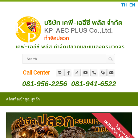
TH
EN
|
เคพี-เออีซี พลัส กำจัดปลวกและแมลงครบวงจร
Call Center
081-956-2256
081-941-6522
คลิกเพื่อเข้าสู่เมนูหลัก
เหลือเพียง 5 สิทธิสุดท้าย
โปรราคาเด็ด