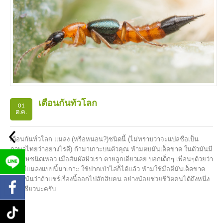
เตือนกันทั่วโลก
01
ต.ค.
เตือนกันทั่วโลก แมลง (หรือหนอน?)ชนิดนี้ (ไม่ทราบว่าจะแปลชื่อเป็น
ภาษาไทยว่าอย่างไรดี) ถ้ามาเกาะบนตัวคุณ ห้ามตบมันเด็ดขาด ในตัวมันมี
สารพิษชนิดเหลว เมื่อสัมผัสผิวเรา ตายลูกเดียวเลย บอกเด็กๆ เพื่อนๆด้วยว่า
หากมีแมลงแบบนี้มาเกาะ ใช้ปากเป่าไล่ก็ได้แล้ว ห้ามใช้มือตีมันเด็ดขาด
หมอเน้นว่าถ้าแชร์เรื่องนี้ออกไปสักสิบคน อย่างน้อยช่วยชีวิตคนได้ถึงหนึ่ง
ชีวิตเชียวนะครับ