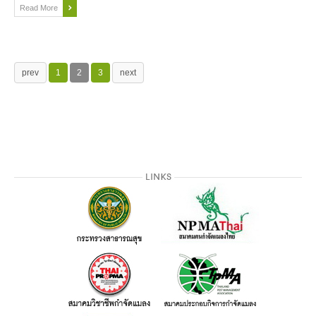
Read More
prev
1
2
3
next