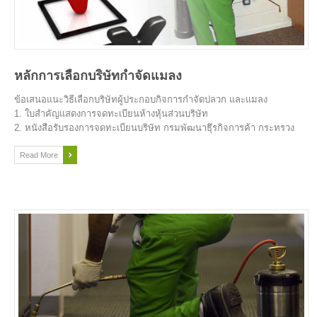
หลักการเลือกบริษัทกำจัดแมลง
ข้อเสนอแนะวิธีเลือกบริษัทผู้ประกอบกิจการกำจัดปลวก และแมลง
1. ใบสำคัญแสดงการจดทะเบียนห้างหุ้นส่วนบริษัท
2. หนังสือรับรองการจดทะเบียนบริษัท กรมพัฒนาธุึรกิจการค้า กระทรวง
พาณิชย์
3. ใบทะเบียนภาษีมูลค่าเพิ่ม (ภพ.20)
Read More
4. ใบอนุญาตประกอบ