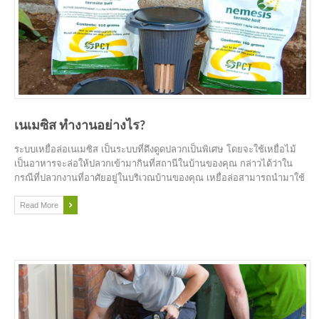
เนเมซิส ทำงานอย่างไร?
ระบบเหยื่อล่อเนเมซิส เป็นระบบที่ดึงดู­­­ดปลวกเป็นพิเศษ โดยจะใช้เหยื่อไม้
เป็นอาหารจะล่อให้ปลวกเข้ามากินที่สถานีในบ้านของคุณ กล่าวได้ว่าใน
กรณีที่ปลวกงานที่อาศัยอยู่ในบริเวณบ้านของคุณ เหยื่อล่อสามารถนำมาใช้
ควบคู่กับ สถานีเนเมซิสแบบบนดิน (Above – ground station) ที่ได้รับการ
ออกแบบมาเป็นพิเศษโดยสามารถติดตั้งลงบนแหล่งที่ปลวกหาอาหาร จาก
Read More
นั้นปลวกงานจะเข้ามากินเหยื่อ และจะนำเหยื่อกลับไปเป็นอาหารให้ปลวก
ตัวอื่นกินเช่น ปลวกทหาร ราชินีปลวก และปลวกงานตัวอื่นๆ โดยที่พวก
ปลวกจะไม่สามารถรู้ได้เลยว่า เหยื่อนั้นมีผลต่อการเจริญเติบโต