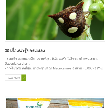
30 เรื่องน่ารู้ของแมลง
- ระยะไข่ของแมลงที่ยาวนานที่สุด: 9เดือนครึ่ง ในไข่ของด้วงหนวดยาว
Saperda carcharia
- วางไข่ได้มากที่สุด: นางพญาปลวก Macrotermes จำนวน 40,000ฟอง/วัน
- ตัวอ่อนของแมลงวันอีฟายริด อาศัยในน้ำพุร้อน ซึ่งมีอุณหภูมิสูงถึง 60
องศาเซลเซียส
Read More