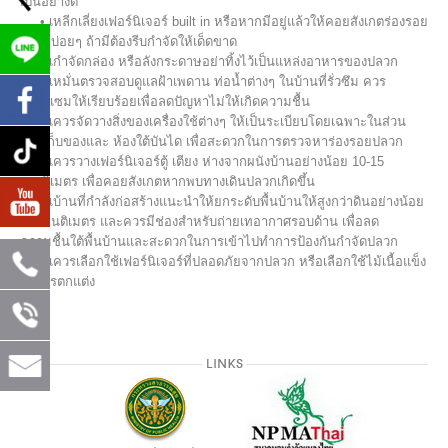
เป็นอย่างดี
• เหลีกเลี่ยงเฟอร์นิเจอร์ built in หรือหากมีอยู่แล้วให้คอยสังเกตร่องรอย
ปลวกบ่อยๆ ถ้ามีต้องรีบกำจัดให้เด็ดขาด
• เกำจัดกล่อง หรือลังกระดาษอย่าทิ้งไว้เป็นแหล่งอาหารของปลวก
• เหมั่นตรวจสอบดูแลฝ้าเพดาน ท่อน้ำต่างๆ ในบ้านที่รั่วซึม ควร
ซ่อมแซมให้เรียบร้อยเพื่อลดปัญหาไม่ให้เกิดความชื้น
• เควรจัดวางสิ่งของเครื่องใช้ต่างๆ ให้เป็นระเบียบโดยเฉพาะในส่วน
ห้องเก็บของและ ห้องใต้บันได เพื่อสะดวกในการตรวจหาร่องรอยปลวก
• เควรวางเฟอร์นิเจอร์ตู้ เตียง ห่างจากผนังบ้านอย่างน้อย 10-15
เซนติเมตร เพื่อคอยสังเกตหากพบทางเดินปลวกเกิดขึ้น
• เบ้านที่กำลังก่อสร้างแนะนำให้ยกระดับพื้นบ้านให้สูงกว่าดินอย่างน้อย
80 เซนติเมตร และควรมีช่องสำหรับถ่ายเทอากาศรอบด้าน เพื่อลด
ความชื้นใต้พื้นบ้านและสะดวกในการเข้าไปทำการป้องกันกำจัดปลวก
• เควรเลือกใช้เฟอร์นิเจอร์ที่ปลอดภัยจากปลวก หรือเลือกใช้ไม้เนื้อแข็ง
ในการตกแต่ง