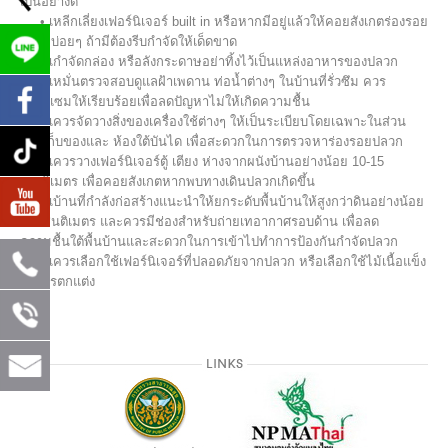
เป็นอย่างดี
• เหลีกเลี่ยงเฟอร์นิเจอร์ built in หรือหากมีอยู่แล้วให้คอยสังเกตร่องรอย
ปลวกบ่อยๆ ถ้ามีต้องรีบกำจัดให้เด็ดขาด
• เกำจัดกล่อง หรือลังกระดาษอย่าทิ้งไว้เป็นแหล่งอาหารของปลวก
• เหมั่นตรวจสอบดูแลฝ้าเพดาน ท่อน้ำต่างๆ ในบ้านที่รั่วซึม ควร
ซ่อมแซมให้เรียบร้อยเพื่อลดปัญหาไม่ให้เกิดความชื้น
• เควรจัดวางสิ่งของเครื่องใช้ต่างๆ ให้เป็นระเบียบโดยเฉพาะในส่วน
ห้องเก็บของและ ห้องใต้บันได เพื่อสะดวกในการตรวจหาร่องรอยปลวก
• เควรวางเฟอร์นิเจอร์ตู้ เตียง ห่างจากผนังบ้านอย่างน้อย 10-15
เซนติเมตร เพื่อคอยสังเกตหากพบทางเดินปลวกเกิดขึ้น
• เบ้านที่กำลังก่อสร้างแนะนำให้ยกระดับพื้นบ้านให้สูงกว่าดินอย่างน้อย
80 เซนติเมตร และควรมีช่องสำหรับถ่ายเทอากาศรอบด้าน เพื่อลด
ความชื้นใต้พื้นบ้านและสะดวกในการเข้าไปทำการป้องกันกำจัดปลวก
• เควรเลือกใช้เฟอร์นิเจอร์ที่ปลอดภัยจากปลวก หรือเลือกใช้ไม้เนื้อแข็ง
ในการตกแต่ง