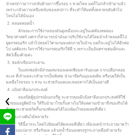
นำเทปกาวมาวางกลับด้านกาวขึ้นรอบ ๆ ขวดโหล มดก็ไม่กล้าเข้ามาแล้ว
เพราะกลัวความหนึบหนับของเทปกาว ที่จะทำให้มดทั้งหลายขยับตัวไป
ไหนไม่ได้นั่นเอง
2. หลอดหยดน้ำ
ลักษณะการใช้งานของมันดูเหมือนจะอยู่ในแต่ห้องทดลอง
วิทยาศาสตร์ แต่เราก็สามารถนำมันมาปรับใช้งานได้โดยนำเจ้าหลอดนี้ไป
ดูดกรดบอริก แล้วไปหยดไว้ตามรอยแตกภายในบ้าน มดก็จะอยู่ไม่ได้อีกต่อ
ไป แต่ต้องระวังการใช้งานกรดบอริกให้ดี ๆ เพราะเป็นอันตรายต่อเด็กและ
สัตว์เลี้ยงด้วยค่ะ
3. ชอล์กเขียนกระดาน
ในแท่งชอล์กมีส่วนผสมของแคลเซียมคาร์บอเนต จากเปลือกหอย
ทะเล ที่เจ้ามดจะกลัวมากเป็นพิเศษ นำมาขีดกันมุมมดเดิน หรือบดให้เป็น
ผงเพื่อโรยรอบ ๆ สวน จะช่วยกันมดและหอยทากได้เป็นอย่างดี
4. แป้งสาลีอเนกประสงค์
ลองเปิดตู้อุปกรณ์เบเกอรี่ดู จะหากคุณมีแป้งสาลีอเนกประสงค์ที่ใช้
ทำขนมอยู่ติดบ้าน ให้รีบนำมาโรยกั้นทางไม่ให้มดผ่านเข้ามาถึงของกินได้
รับรองจะช่วยสกัดกั้นกองทัพมดได้ไม่แพ้ผงโรยมดเลยทีเดียว
5. กระถางต้นไม้ทลายรัง
วิธีนี้อาจจะโหดไปนิดแต่ได้ผลเลยทีเดียว เพียงแค่นำกระถางมาคว่ำ
ลงบนจอมปลวก หรือรังมด แล้วเทน้ำร้อนลงตรงรูกระถางเพื่อทำลายรัง