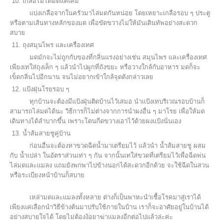
10. เกลือไม่ได้มีดีแค่เค็ม
แบ่งเกลือจากในครัวมาไล่มดกันหน่อย โดยเหยาะเกลือรอบ ๆ ประตู
หรือตามเส้นทางหลักของมด เพื่อขัดขวางไม่ให้มันเดินทัพอย่างสะดวก
สบาย
11. ถุงสมุนไพร และเครื่องเทศ
มดมักจะไม่ถูกกับของที่กลิ่นแรงอย่างเช่น สมุนไพร และเครื่องเทศ
เพียงเทใส่ถุงเล็ก ๆ แล้วนำไปผูกที่ถังขยะ หรือวางใกล้กับอาหาร มดก็จะ
เข็ดกลิ่นไปอีกนาน จนไม่อยากเข้าใกล้จุดดังกล่าวเลย
12. แป้งฝุ่นโรยรอบ ๆ
ทุกบ้านจะต้องมีแป้งฝุ่นติดบ้านไว้เสมอ นำแป้งเทบริเวณรอบบ้านก็
สามารถไล่มดได้นะ วิธีการก็ไม่ต่างจากการนำผงอื่น ๆ มาโรย เพื่อให้มด
เดินทางได้ลำบากขึ้น เพราะโดนกีดขวางเอาไว้ด้วยผงแป้งนั่นเอง
13. น้ำส้มสายชูคู่บ้าน
ก่อนอื่นจะต้องหาขวดฉีดน้ำมาเตรียมไว้ แล้วนำ น้ำส้มสายชู ผสม
กับ น้ำเปล่า ในอัตราส่วนเท่า ๆ กัน จากนั้นเทใส่ขวดที่เตรียมไว้เพื่อฉีดพ่น
ไล่มดและแมลง แถมยังพกพาไปข้างนอกได้สะดวกอีกด้วย จะใช้ฉีดในสวน
หรือระเบียงหน้าบ้านก็สบาย
เหล่ามดและแมลงทั้งหลาย ต่างก็เป็นพาหะนำเชื้อโรคมาสู่เราได้
เพียงแค่เลือกนำวิธีข้างต้นมาปรับใช้ภายในบ้าน เราก็จะอาศัยอยู่ในบ้านได้
อย่างสบายใจได้ โดยไม่ต้องง้อยาฆ่าแมลงอีกต่อไปแล้วล่ะค่ะ