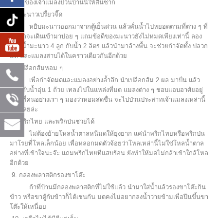
อาศัยของเจ้าแมลงป่วนบ้านนี้ให้สิ้นซาก
6. มะนาวเปรี้ยวจี๊ด
หยิบมะนาวออกมาจากตู้เย็นด่วน แล้วคั่นน้ำไปหยอดตามที่ต่าง ๆ ที่
มดมักจะเดินเข้ามาบ่อย ๆ แถมข้อดีของมะนาวยังไม่หมดเพียงเท่านี้ ลอง
ผสมน้ำมะนาว 4 ลูก กับน้ำ 2 ลิตร แล้วนำมาล้างพื้น จะช่วยกำจัดทั้ง ปลวก
มด และแมลงสาบได้ในคราวเดียวกันอีกด้วย
7. เปลือกส้มหอม ๆ
เพื่อกำจัดมดและแมลงอย่างล้ำลึก นำเปลือกส้ม 2 ผล มาปั่น แล้ว
ผสมกับน้ำอุ่น 1 ถ้วย เทลงไปในแหล่งที่มด แมลงต่าง ๆ ชอบแอบอาศัยอยู่
กลิ่นที่คนอย่างเรา ๆ มองว่าหอมสดชื่น จะไปป่วนประสาทเจ้าแมลงเหล่านี้
ได้ดีเลยล่ะ
8. พริกไทย และพริกป่นช่วยได้
ไม่ต้องย้ายโหลน้ำตาลหนีมดให้ยุ่งยาก แค่นำพริกไทยหรือพริกป่น
มาโรยที่่โหลเล็กน้อย เพื่อหลอกมดตัวจ้อยว่าโหลเหล่านี้ไม่ใช่โหลน้ำตาล
อย่างที่เข้าใจนะจ๊ะ แถมพริกไทยที่แสบร้อน ยังทำให้มดไม่กล้าเข้าใกล้โหล
อีกด้วย
9. กล่องพลาสติกรองขาโต๊ะ
ถ้าที่บ้านมีกล่องพลาสติกที่ไม่ใช้แล้ว นำมาใส่น้ำแล้วรองขาโต๊ะกิน
ข้าว หรือขาตู้กับข้าวก็ได้เช่นกัน มดคงไม่อยากลงน้ำว่ายข้ามเพื่อปีนขึ้นขา
โต๊ะให้เหนื่อย