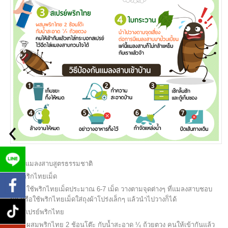
วิธีไล่แมลงสาบสูตรธรรมชาติ
1. พริกไทยเม็ด
ใช้พริกไทยเม็ดประมาณ 6-7 เม็ด วางตามจุดต่างๆ ที่แมลงสาบชอบ
มา หรือใช้พริกไทยเม็ดใส่ถุงผ้าโปร่งเล็กๆ แล้วนำไปวางก็ได้
2. สเปรย์พริกไทย
ผสมพริกไทย 2 ช้อนโต๊ะ กับน้ำสะอาด ¼ ถ้วยตวง คนให้เข้ากันแล้ว