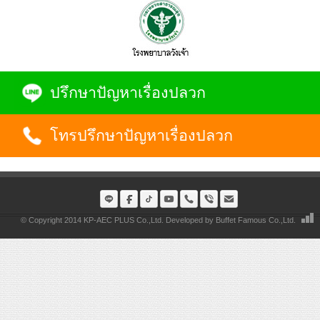
ปรึกษาปัญหาเรื่องปลวก
โทรปรึกษาปัญหาเรื่องปลวก
© Copyright 2014 KP-AEC PLUS Co.,Ltd. Developed by
Buffet Famous Co.,Ltd.