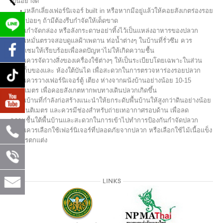
เป็นอย่างดี
• เหลีกเลี่ยงเฟอร์นิเจอร์ built in หรือหากมีอยู่แล้วให้คอยสังเกตร่องรอย
ปลวกบ่อยๆ ถ้ามีต้องรีบกำจัดให้เด็ดขาด
• เกำจัดกล่อง หรือลังกระดาษอย่าทิ้งไว้เป็นแหล่งอาหารของปลวก
• เหมั่นตรวจสอบดูแลฝ้าเพดาน ท่อน้ำต่างๆ ในบ้านที่รั่วซึม ควร
ซ่อมแซมให้เรียบร้อยเพื่อลดปัญหาไม่ให้เกิดความชื้น
• เควรจัดวางสิ่งของเครื่องใช้ต่างๆ ให้เป็นระเบียบโดยเฉพาะในส่วน
ห้องเก็บของและ ห้องใต้บันได เพื่อสะดวกในการตรวจหาร่องรอยปลวก
• เควรวางเฟอร์นิเจอร์ตู้ เตียง ห่างจากผนังบ้านอย่างน้อย 10-15
เซนติเมตร เพื่อคอยสังเกตหากพบทางเดินปลวกเกิดขึ้น
• เบ้านที่กำลังก่อสร้างแนะนำให้ยกระดับพื้นบ้านให้สูงกว่าดินอย่างน้อย
80 เซนติเมตร และควรมีช่องสำหรับถ่ายเทอากาศรอบด้าน เพื่อลด
ความชื้นใต้พื้นบ้านและสะดวกในการเข้าไปทำการป้องกันกำจัดปลวก
• เควรเลือกใช้เฟอร์นิเจอร์ที่ปลอดภัยจากปลวก หรือเลือกใช้ไม้เนื้อแข็ง
ในการตกแต่ง